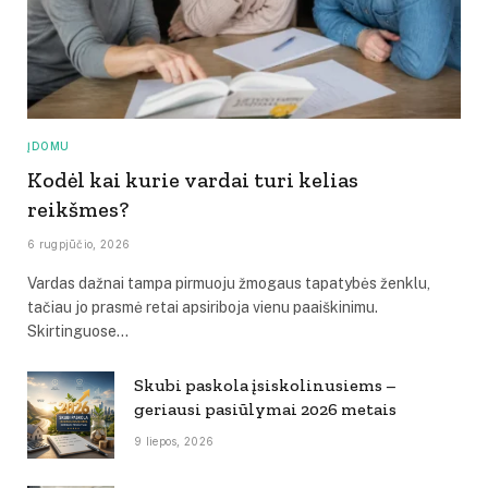
ĮDOMU
Kodėl kai kurie vardai turi kelias
reikšmes?
6 rugpjūčio, 2026
Vardas dažnai tampa pirmuoju žmogaus tapatybės ženklu,
tačiau jo prasmė retai apsiriboja vienu paaiškinimu.
Skirtinguose…
Skubi paskola įsiskolinusiems –
geriausi pasiūlymai 2026 metais
9 liepos, 2026