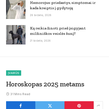
Hemorojus: priežastys, simptomai ir
kada kreiptis į gydytoją
26 birželio, 2026
Ką reikia žinoti prieš įsigyjant
milžiniškos veislės šunį?
21 birželio, 2026
ĮVAIRŪS
Horoskopas 2025 metams
31 Mins Read