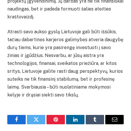
projektų įgyvendinimą. Jų darbas yra ne tik finansiškai
naudingas, bet ir padeda formuoti šalies ateities
kraštovaizdį.
Atrasti savo aukso gyslą Lietuvoje gali būti iššūkis,
tačiau dabartinės karjeros galimybės atveria daugybę
durų tiems, kurie yra pasirengę investuoti į savo
žinias ir įgūdžius. Nesvarbu, ar jūsų aistra yra
technologijos, finansai, sveikatos priežiūra, ar kitos
sritys, Lietuvoje galite rasti daug perspektyvų, kurios
suteiks ne tik finansinį stabilumą, bet ir profesinę
laimę. Svarbiausia – būti nuolatiniame mokymosi
kelyje ir drąsiai siekti savo tikslų.
Facebook
Twitter
Pinterest
LinkedIn
Tumblr
Email