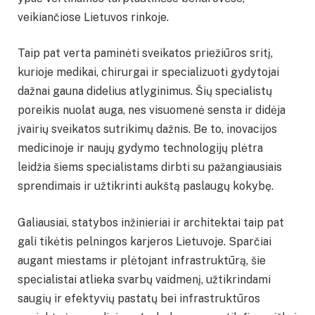
veikiančiose Lietuvos rinkoje.
Taip pat verta paminėti sveikatos priežiūros sritį,
kurioje medikai, chirurgai ir specializuoti gydytojai
dažnai gauna didelius atlyginimus. Šių specialistų
poreikis nuolat auga, nes visuomenė sensta ir didėja
įvairių sveikatos sutrikimų dažnis. Be to, inovacijos
medicinoje ir naujų gydymo technologijų plėtra
leidžia šiems specialistams dirbti su pažangiausiais
sprendimais ir užtikrinti aukštą paslaugų kokybę.
Galiausiai, statybos inžinieriai ir architektai taip pat
gali tikėtis pelningos karjeros Lietuvoje. Sparčiai
augant miestams ir plėtojant infrastruktūrą, šie
specialistai atlieka svarbų vaidmenį, užtikrindami
saugių ir efektyvių pastatų bei infrastruktūros