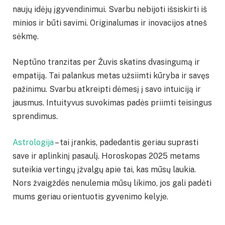
naujų idėjų įgyvendinimui. Svarbu nebijoti išsiskirti iš
minios ir būti savimi. Originalumas ir inovacijos atneš
sėkmę.
Neptūno tranzitas per Žuvis skatins dvasingumą ir
empatiją. Tai palankus metas užsiimti kūryba ir savęs
pažinimu. Svarbu atkreipti dėmesį į savo intuiciją ir
jausmus. Intuityvus suvokimas padės priimti teisingus
sprendimus.
Astrologija
– tai įrankis, padedantis geriau suprasti
save ir aplinkinį pasaulį. Horoskopas 2025 metams
suteikia vertingų įžvalgų apie tai, kas mūsų laukia.
Nors žvaigždės nenulemia mūsų likimo, jos gali padėti
mums geriau orientuotis gyvenimo kelyje.