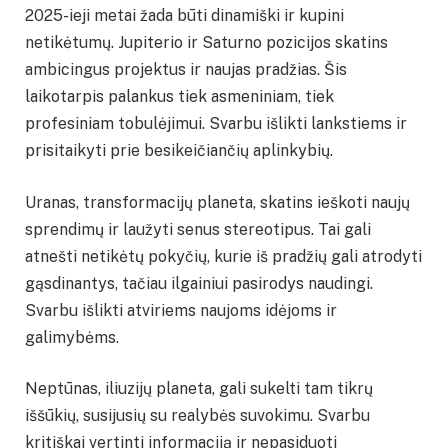
2025-ieji metai žada būti dinamiški ir kupini
netikėtumų. Jupiterio ir Saturno pozicijos skatins
ambicingus projektus ir naujas pradžias. Šis
laikotarpis palankus tiek asmeniniam, tiek
profesiniam tobulėjimui. Svarbu išlikti lankstiems ir
prisitaikyti prie besikeičiančių aplinkybių.
Uranas, transformacijų planeta, skatins ieškoti naujų
sprendimų ir laužyti senus stereotipus. Tai gali
atnešti netikėtų pokyčių, kurie iš pradžių gali atrodyti
gąsdinantys, tačiau ilgainiui pasirodys naudingi.
Svarbu išlikti atviriems naujoms idėjoms ir
galimybėms.
Neptūnas, iliuzijų planeta, gali sukelti tam tikrų
iššūkių, susijusių su realybės suvokimu. Svarbu
kritiškai vertinti informaciją ir nepasiduoti