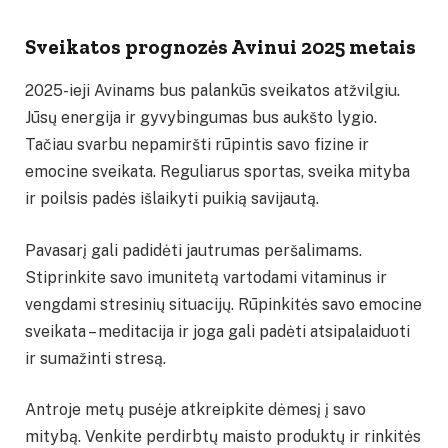
Sveikatos prognozės Avinui 2025 metais
2025-ieji Avinams bus palankūs sveikatos atžvilgiu.
Jūsų energija ir gyvybingumas bus aukšto lygio.
Tačiau svarbu nepamiršti rūpintis savo fizine ir
emocine sveikata. Reguliarus sportas, sveika mityba
ir poilsis padės išlaikyti puikią savijautą.
Pavasarį gali padidėti jautrumas peršalimams.
Stiprinkite savo imunitetą vartodami vitaminus ir
vengdami stresinių situacijų. Rūpinkitės savo emocine
sveikata – meditacija ir joga gali padėti atsipalaiduoti
ir sumažinti stresą.
Antroje metų pusėje atkreipkite dėmesį į savo
mitybą. Venkite perdirbtų maisto produktų ir rinkitės