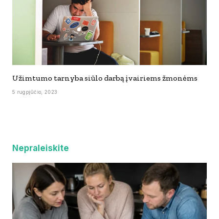
Užimtumo tarnyba siūlo darbą įvairiems žmonėms
5 rugpjūčio, 2023
Nepraleiskite