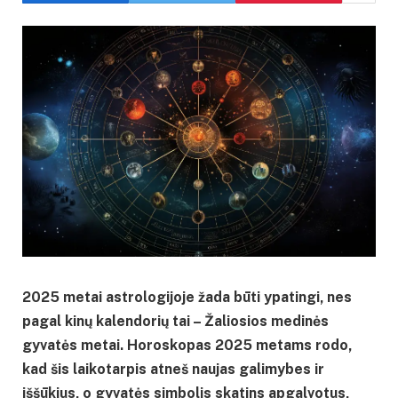
2025 metai astrologijoje žada būti ypatingi, nes
pagal kinų kalendorių tai – Žaliosios medinės
gyvatės metai. Horoskopas 2025 metams rodo,
kad šis laikotarpis atneš naujas galimybes ir
iššūkius, o gyvatės simbolis skatins apgalvotus,