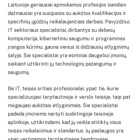
Lietuvoje geriausiai apmokamos profesijos šiandien
dažniausiai yra susijusios su aukštos kvalifikacijos ir
specifinių įgūdžių reikalaujančiais darbais. Pavyzdžiui,
IT sektoriaus specialistai, dirbantys su debesų
kompiuterija, kibernetiniu saugumu ir programinės
įrangos kūrimu, gauna vienus iš didžiausių atlyginimų
šalyje. Šie specialistai yra esminiai daugeliui įmonių,
siekiant užtikrinti jų technologinį pažangumą ir
saugumą.
Be IT, teisės srities profesionalai, ypač tie, kurie
specializuojasi tarptautinėje ir verslo teisėje, taip pat
mėgaujasi aukštais atlyginimais. Šie specialistai
padeda įmonėms naršyti sudėtingoje teisinėje
aplinkoje, užtikrindami, kad jų veikla atitiktų visus
teisės reikalavimus ir standartus. Jų paslaugos yra
ypač vertinamos tarptautinėse bendrovėse,