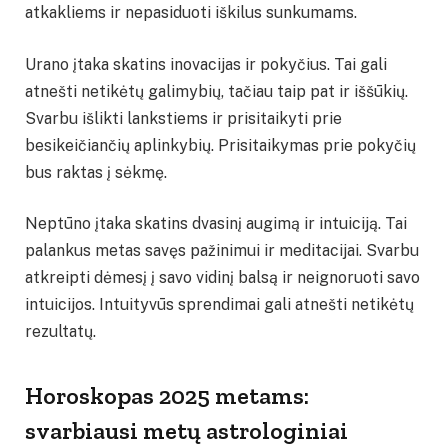
atkakliems ir nepasiduoti iškilus sunkumams.
Urano įtaka skatins inovacijas ir pokyčius. Tai gali
atnešti netikėtų galimybių, tačiau taip pat ir iššūkių.
Svarbu išlikti lankstiems ir prisitaikyti prie
besikeičiančių aplinkybių. Prisitaikymas prie pokyčių
bus raktas į sėkmę.
Neptūno įtaka skatins dvasinį augimą ir intuiciją. Tai
palankus metas savęs pažinimui ir meditacijai. Svarbu
atkreipti dėmesį į savo vidinį balsą ir neignoruoti savo
intuicijos. Intuityvūs sprendimai gali atnešti netikėtų
rezultatų.
Horoskopas 2025 metams:
svarbiausi metų astrologiniai