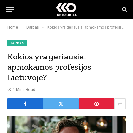
Home
»
Darbas
»
Kokios yra geriausiai apmokamos profesijos Lietuvoje?
DARBAS
Kokios yra geriausiai
apmokamos profesijos
Lietuvoje?
4 Mins Read