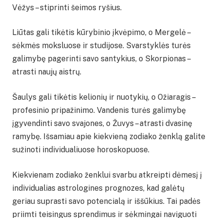
Vėžys – stiprinti šeimos ryšius.
Liūtas gali tikėtis kūrybinio įkvėpimo, o Mergelė –
sėkmės moksluose ir studijose. Svarstyklės turės
galimybę pagerinti savo santykius, o Skorpionas –
atrasti naujų aistrų.
Šaulys gali tikėtis kelionių ir nuotykių, o Ožiaragis –
profesinio pripažinimo. Vandenis turės galimybę
įgyvendinti savo svajones, o Žuvys – atrasti dvasinę
ramybę. Išsamiau apie kiekvieną zodiako ženklą galite
sužinoti individualiuose horoskopuose.
Kiekvienam zodiako ženklui svarbu atkreipti dėmesį į
individualias astrologines prognozes, kad galėtų
geriau suprasti savo potencialą ir iššūkius. Tai padės
priimti teisingus sprendimus ir sėkmingai naviguoti