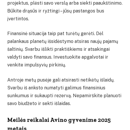
projektus, plėsti savo verslą arba siekti paaukštinimo.
Būkite drąsūs ir ryžtingi – jūsų pastangos bus
įvertintos.
Finansinė situacija taip pat turėtų gerėti. Dėl
palankaus planetų išsidėstymo atsiras naujų pajamų
šaltinių. Svarbu išlikti praktiškiems ir atsakingai
valdyti savo finansus. Investuokite apgalvotai ir
venkite impulsyvių pirkinių.
Antroje metų pusėje gali atsirasti netikėtų išlaidų.
Svarbu iš anksto numatyti galimus finansinius
sunkumus ir sukaupti rezervą. Nepamirškite planuoti
savo biudžeto ir sekti išlaidas.
Meilės reikalai Avino gyvenime 2025
metais