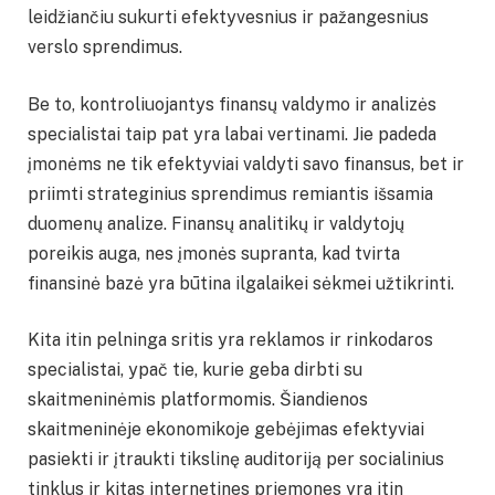
leidžiančiu sukurti efektyvesnius ir pažangesnius
verslo sprendimus.
Be to, kontroliuojantys finansų valdymo ir analizės
specialistai taip pat yra labai vertinami. Jie padeda
įmonėms ne tik efektyviai valdyti savo finansus, bet ir
priimti strateginius sprendimus remiantis išsamia
duomenų analize. Finansų analitikų ir valdytojų
poreikis auga, nes įmonės supranta, kad tvirta
finansinė bazė yra būtina ilgalaikei sėkmei užtikrinti.
Kita itin pelninga sritis yra reklamos ir rinkodaros
specialistai, ypač tie, kurie geba dirbti su
skaitmeninėmis platformomis. Šiandienos
skaitmeninėje ekonomikoje gebėjimas efektyviai
pasiekti ir įtraukti tikslinę auditoriją per socialinius
tinklus ir kitas internetines priemones yra itin