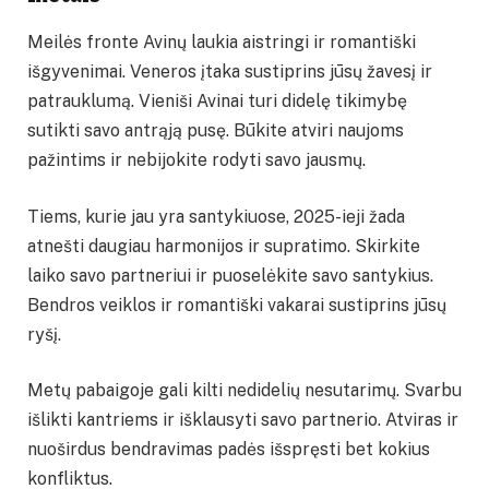
Meilės fronte Avinų laukia aistringi ir romantiški
išgyvenimai. Veneros įtaka sustiprins jūsų žavesį ir
patrauklumą. Vieniši Avinai turi didelę tikimybę
sutikti savo antrąją pusę. Būkite atviri naujoms
pažintims ir nebijokite rodyti savo jausmų.
Tiems, kurie jau yra santykiuose, 2025-ieji žada
atnešti daugiau harmonijos ir supratimo. Skirkite
laiko savo partneriui ir puoselėkite savo santykius.
Bendros veiklos ir romantiški vakarai sustiprins jūsų
ryšį.
Metų pabaigoje gali kilti nedidelių nesutarimų. Svarbu
išlikti kantriems ir išklausyti savo partnerio. Atviras ir
nuoširdus bendravimas padės išspręsti bet kokius
konfliktus.