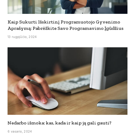
Kaip Sukurti Išskirtinį Programuotojo Gyvenimo
Aprašymą: Pabrėžkite Savo Programavimo Įgūdžius
13 rugpjūčio, 2024
Nedarbo išmoka: kas, kada ir kaip ją gali gauti?
6 vasario, 2024