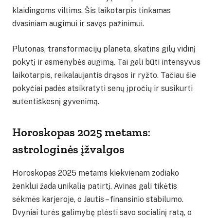
klaidingoms viltims. Šis laikotarpis tinkamas
dvasiniam augimui ir savęs pažinimui.
Plutonas, transformacijų planeta, skatins gilų vidinį
pokytį ir asmenybės augimą. Tai gali būti intensyvus
laikotarpis, reikalaujantis drąsos ir ryžto. Tačiau šie
pokyčiai padės atsikratyti senų įpročių ir susikurti
autentiškesnį gyvenimą.
Horoskopas 2025 metams:
astrologinės įžvalgos
Horoskopas 2025 metams kiekvienam zodiako
ženklui žada unikalią patirtį. Avinas gali tikėtis
sėkmės karjeroje, o Jautis – finansinio stabilumo.
Dvyniai turės galimybę plėsti savo socialinį ratą, o