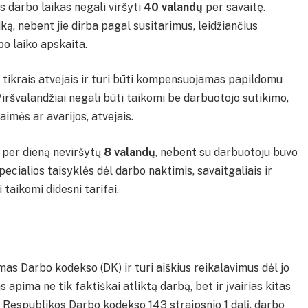
 darbo laikas negali viršyti
40 valandų
per savaitę.
ką, nebent jie dirba pagal susitarimus, leidžiančius
bo laiko apskaita.
 tikrais atvejais ir turi būti kompensuojamas papildomu
Viršvalandžiai negali būti taikomi be darbuotojo sutikimo,
imės ar avarijos, atvejais.
s per dieną neviršytų
8 valandų
, nebent su darbuotoju buvo
pecialios taisyklės dėl darbo naktimis, savaitgaliais ir
 taikomi didesni tarifai.
as Darbo kodekso (DK) ir turi aiškius reikalavimus dėl jo
 apima ne tik faktiškai atliktą darbą, bet ir įvairias kitas
s Respublikos Darbo kodekso 143 straipsnio 1 dalį, darbo