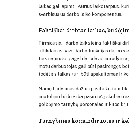
laikas gali apimti įvairius laikotarpius, 
svarbiausius darbo laiko komponentus.
Faktiškai dirbtas laikas, budėj
Pirmiausia, į darbo laiką įeina faktiškai di
atlikdamas savo darbo funkcijas darbo vieto
tiek namuose pagal darbdavio nurodymus, š
metu darbuotojas gali būti pasirengęs be
todėl šis laikas turi būti apskaitomas ir 
Namų budėjimas dažnai pasitaiko tam tikro
nuotoliniu būdu arba pasiruošę skubiai rea
gelbėjimo tarnybų personalas ir kitos krit
Tarnybinės komandiruotės ir ke