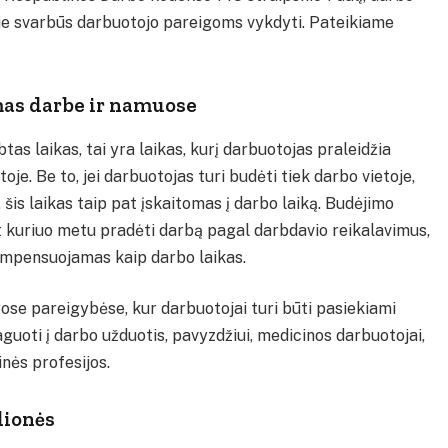
kurie svarbūs darbuotojo pareigoms vykdyti. Pateikiame
imas darbe ir namuose
rbtas laikas, tai yra laikas, kurį darbuotojas praleidžia
je. Be to, jei darbuotojas turi budėti tiek darbo vietoje,
is laikas taip pat įskaitomas į darbo laiką. Budėjimo
t kuriuo metu pradėti darbą pagal darbdavio reikalavimus,
kompensuojamas kaip darbo laikas.
se pareigybėse, kur darbuotojai turi būti pasiekiami
guoti į darbo užduotis, pavyzdžiui, medicinos darbuotojai,
inės profesijos.
lionės