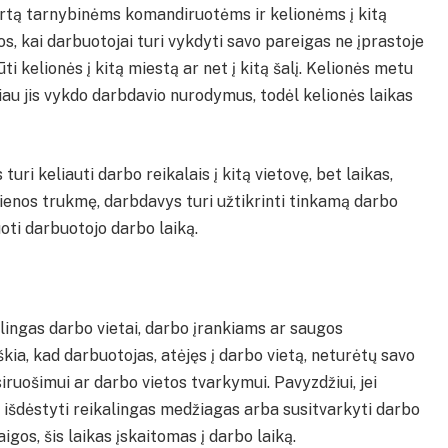
kirtą tarnybinėms komandiruotėms ir kelionėms į kitą
, kai darbuotojai turi vykdyti savo pareigas ne įprastoje
būti kelionės į kitą miestą ar net į kitą šalį. Kelionės metu
čiau jis vykdo darbdavio nurodymus, todėl kelionės laikas
turi keliauti darbo reikalais į kitą vietovę, bet laikas,
o dienos trukmę, darbdavys turi užtikrinti tinkamą darbo
uoti darbuotojo darbo laiką.
alingas darbo vietai, darbo įrankiams ar saugos
kia, kad darbuotojas, atėjęs į darbo vietą, neturėtų savo
iruošimui ar darbo vietos tvarkymui. Pavyzdžiui, jei
, išdėstyti reikalingas medžiagas arba susitvarkyti darbo
gos, šis laikas įskaitomas į darbo laiką.