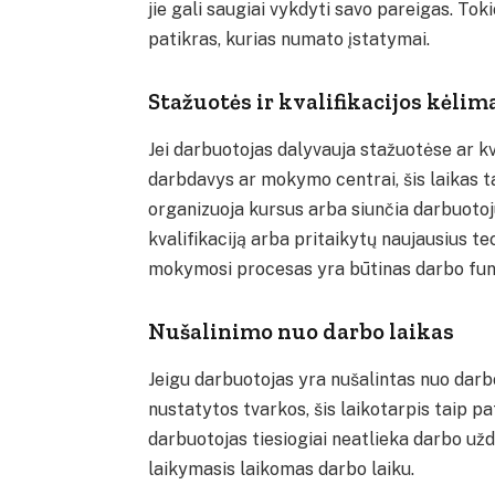
jie gali saugiai vykdyti savo pareigas. To
patikras, kurias numato įstatymai.
Stažuotės ir kvalifikacijos kėlim
Jei darbuotojas dalyvauja stažuotėse ar kv
darbdavys ar mokymo centrai, šis laikas t
organizuoja kursus arba siunčia darbuotoj
kvalifikaciją arba pritaikytų naujausius 
mokymosi procesas yra būtinas darbo funkci
Nušalinimo nuo darbo laikas
Jeigu darbuotojas yra nušalintas nuo darbo
nustatytos tvarkos, šis laikotarpis taip pat
darbuotojas tiesiogiai neatlieka darbo užd
laikymasis laikomas darbo laiku.