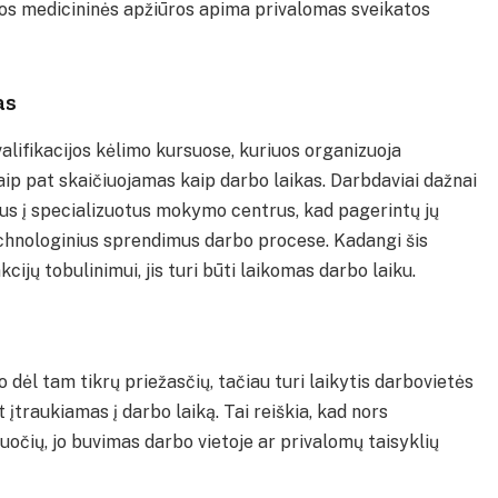
kios medicininės apžiūros apima privalomas sveikatos
as
alifikacijos kėlimo kursuose, kuriuos organizuoja
aip pat skaičiuojamas kaip darbo laikas. Darbdaviai dažnai
us į specializuotus mokymo centrus, kad pagerintų jų
technologinius sprendimus darbo procese. Kadangi šis
jų tobulinimui, jis turi būti laikomas darbo laiku.
 dėl tam tikrų priežasčių, tačiau turi laikytis darbovietės
 įtraukiamas į darbo laiką. Tai reiškia, kad nors
uočių, jo buvimas darbo vietoje ar privalomų taisyklių