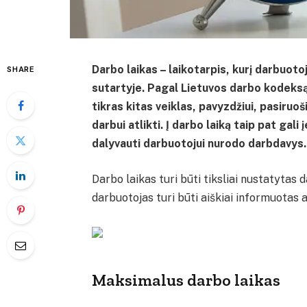
Darbo laikas – laikotarpis, kurį darbuoto
SHARE
sutartyje. Pagal Lietuvos darbo kodeksą,
tikras kitas veiklas, pavyzdžiui, pasiruo
darbui atlikti. Į darbo laiką taip pat gali
dalyvauti darbuotojui nurodo darbdavys.
Darbo laikas turi būti tiksliai nustatytas
darbuotojas turi būti aiškiai informuotas 
Maksimalus darbo laikas