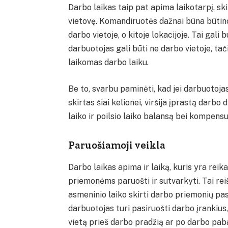
Darbo laikas taip pat apima laikotarpį, s
vietovę. Komandiruotės dažnai būna būtinos
darbo vietoje, o kitoje lokacijoje. Tai gali 
darbuotojas gali būti ne darbo vietoje, ta
laikomas darbo laiku.
Be to, svarbu paminėti, kad jei darbuotojas 
skirtas šiai kelionei, viršija įprastą darb
laiko ir poilsio laiko balansą bei kompens
Paruošiamoji veikla
Darbo laikas apima ir laiką, kuris yra reik
priemonėms paruošti ir sutvarkyti. Tai reiš
asmeninio laiko skirti darbo priemonių pas
darbuotojas turi pasiruošti darbo įrankius
vietą prieš darbo pradžią ar po darbo pabai