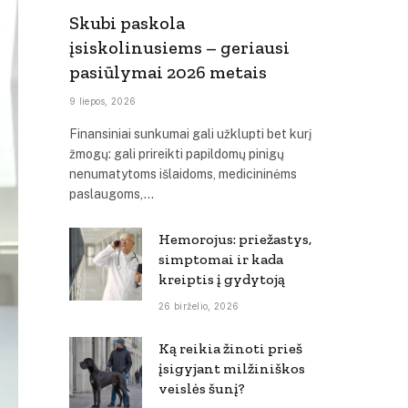
Skubi paskola
įsiskolinusiems – geriausi
pasiūlymai 2026 metais
9 liepos, 2026
Finansiniai sunkumai gali užklupti bet kurį
žmogų: gali prireikti papildomų pinigų
nenumatytoms išlaidoms, medicininėms
paslaugoms,…
Hemorojus: priežastys,
simptomai ir kada
kreiptis į gydytoją
26 birželio, 2026
Ką reikia žinoti prieš
įsigyjant milžiniškos
veislės šunį?