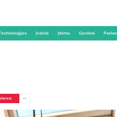
Technologijos
Įvairūs
Įdomu
Gyvūnai
Pasla
interest