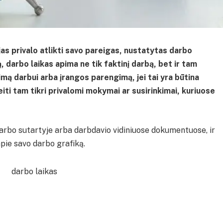
jas privalo atlikti savo pareigas, nustatytas darbo
 darbo laikas apima ne tik faktinį darbą, bet ir tam
šimą darbui arba įrangos parengimą, jei tai yra būtina
 įeiti tam tikri privalomi mokymai ar susirinkimai, kuriuose
 darbo sutartyje arba darbdavio vidiniuose dokumentuose, ir
apie savo darbo grafiką.