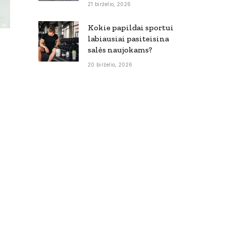
21 birželio, 2026
Kokie papildai sportui
labiausiai pasiteisina
salės naujokams?
20 birželio, 2026