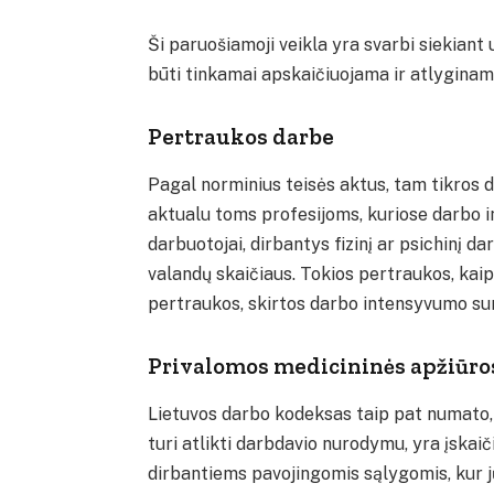
Ši paruošiamoji veikla yra svarbi siekiant u
būti tinkamai apskaičiuojama ir atlyginam
Pertraukos darbe
Pagal norminius teisės aktus, tam tikros 
aktualu toms profesijoms, kuriose darbo i
darbuotojai, dirbantys fizinį ar psichinį d
valandų skaičiaus. Tokios pertraukos, kaip
pertraukos, skirtos darbo intensyvumo sum
Privalomos medicininės apžiūro
Lietuvos darbo kodeksas taip pat numato,
turi atlikti darbdavio nurodymu, yra įskai
dirbantiems pavojingomis sąlygomis, kur jų