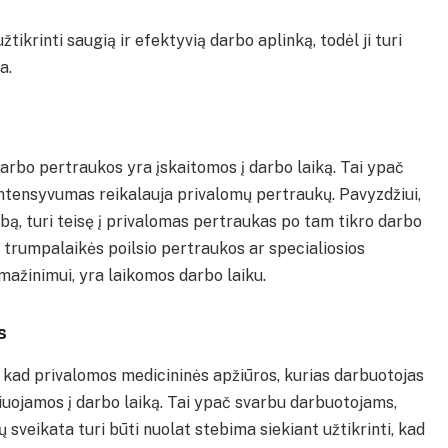
žtikrinti saugią ir efektyvią darbo aplinką, todėl ji turi
a.
darbo pertraukos yra įskaitomos į darbo laiką. Tai ypač
ntensyvumas reikalauja privalomų pertraukų. Pavyzdžiui,
arbą, turi teisę į privalomas pertraukas po tam tikro darbo
 trumpalaikės poilsio pertraukos ar specialiosios
ažinimui, yra laikomos darbo laiku.
s
 kad privalomos medicininės apžiūros, kurias darbuotojas
čiuojamos į darbo laiką. Tai ypač svarbu darbuotojams,
 sveikata turi būti nuolat stebima siekiant užtikrinti, kad