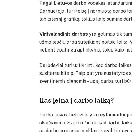
Pagal Lietuvos darbo kodeksą, standartinis
Darbuotojai turi teisę į normuotą darbo lai
lankstesnį grafiką, tokius kaip suminė dar
Viršvalandinis darbas
yra galimas tik tam
užmokesčiu arba suteikiant poilsio laiką. 
nebent ypatingų aplinkybių, tokių kaip nela
Darbdaviai turi užtikrinti, kad darbo laika
susitarta kitaip. Taip pat yra nustatytos s
šventinėmis dienomis – už šį darbą turi būti
Kas įeina į darbo laiką?
Darbo laikas Lietuvoje yra reglamentuojam
skaičiavimo. Svarbu žinoti, kad darbo laikas
su darbu susijusias veiklas. Pagal Lietuvo