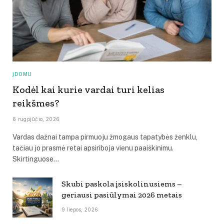
ĮDOMU
Kodėl kai kurie vardai turi kelias
reikšmes?
6 rugpjūčio, 2026
Vardas dažnai tampa pirmuoju žmogaus tapatybės ženklu,
tačiau jo prasmė retai apsiriboja vienu paaiškinimu.
Skirtinguose…
Skubi paskola įsiskolinusiems –
geriausi pasiūlymai 2026 metais
9 liepos, 2026