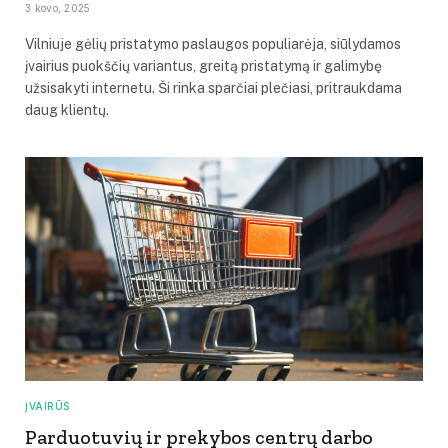
3 kovo, 2025
Vilniuje gėlių pristatymo paslaugos populiarėja, siūlydamos
įvairius puokščių variantus, greitą pristatymą ir galimybę
užsisakyti internetu. Ši rinka sparčiai plečiasi, pritraukdama
daug klientų.
ĮVAIRŪS
Parduotuvių ir prekybos centrų darbo