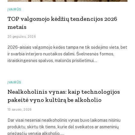
ĮVAIRŪS
TOP valgomojo kėdžių tendencijos 2026
metais
20 gegužės, 2026
2026-aisiais valgomojo kėdės tampa ne tik sėdėjimo vieta, bet
ir svarbia interjero nuotaikos dalimi. Švelnesnės formos,
išraiškingesnės spalvos, malonūs prisilietimui…
ĮVAIRŪS
Nealkoholinis vynas: kaip technologijos
pakeitė vyno kultūrą be alkoholio
13 sausio, 2026
Dar visai neseniai nealkoholinis vynas buvo laikomas nišiniu
produktu, skirtu tik tiems, kurie dėl sveikatos ar asmeninių
priežasčių vengia alkoholio.…