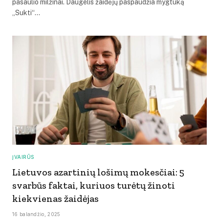
pasaulio milžinai. Daugelis žaidėjų paspaudžia mygtuką
„Sukti“…
ĮVAIRŪS
Lietuvos azartinių lošimų mokesčiai: 5
svarbūs faktai, kuriuos turėtų žinoti
kiekvienas žaidėjas
16 balandžio, 2025