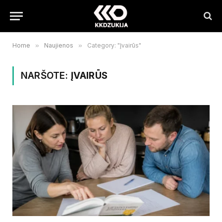
Home
»
Naujienos
»
Category: "Įvairūs"
NARŠOTE:
ĮVAIRŪS