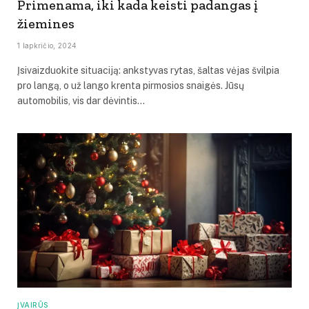
Primenama, iki kada keisti padangas į
žiemines
1 lapkričio, 2024
Įsivaizduokite situaciją: ankstyvas rytas, šaltas vėjas švilpia
pro langą, o už lango krenta pirmosios snaigės. Jūsų
automobilis, vis dar dėvintis…
ĮVAIRŪS