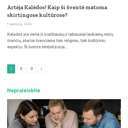
Artėja Kalėdos! Kaip ši šventė matoma
skirtingose kultūrose?
1 lapkričio, 2024
Kalėdos yra viena iš svarbiausių ir labiausiai laukiamų metų
švenčių, plačiai švenčiama tiek religiniu, tiek kultūriniu
aspektu. Ši šventė simbolizuoja…
Next
1
2
3
Nepraleiskite