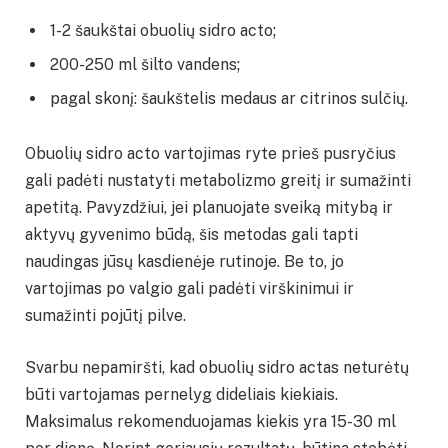
1-2 šaukštai obuolių sidro acto;
200-250 ml šilto vandens;
pagal skonį: šaukštelis medaus ar citrinos sulčių.
Obuolių sidro acto vartojimas ryte prieš pusryčius
gali padėti nustatyti metabolizmo greitį ir sumažinti
apetitą. Pavyzdžiui, jei planuojate sveiką mitybą ir
aktyvų gyvenimo būdą, šis metodas gali tapti
naudingas jūsų kasdienėje rutinoje. Be to, jo
vartojimas po valgio gali padėti virškinimui ir
sumažinti pojūtį pilve.
Svarbu nepamiršti, kad obuolių sidro actas neturėtų
būti vartojamas pernelyg dideliais kiekiais.
Maksimalus rekomenduojamas kiekis yra 15-30 ml