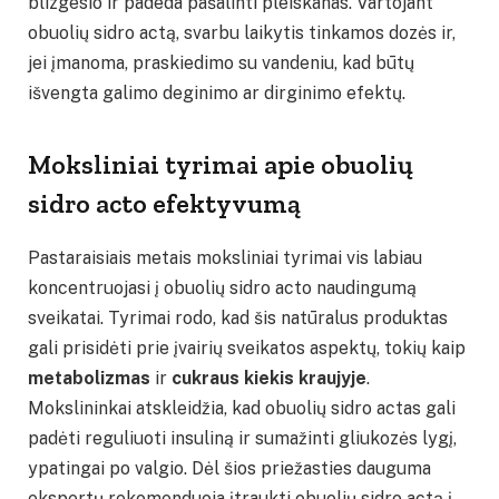
blizgesio ir padeda pašalinti pleiskanas. Vartojant
obuolių sidro actą, svarbu laikytis tinkamos dozės ir,
jei įmanoma, praskiedimo su vandeniu, kad būtų
išvengta galimo deginimo ar dirginimo efektų.
Moksliniai tyrimai apie obuolių
sidro acto efektyvumą
Pastaraisiais metais moksliniai tyrimai vis labiau
koncentruojasi į obuolių sidro acto naudingumą
sveikatai. Tyrimai rodo, kad šis natūralus produktas
gali prisidėti prie įvairių sveikatos aspektų, tokių kaip
metabolizmas
ir
cukraus kiekis kraujyje
.
Mokslininkai atskleidžia, kad obuolių sidro actas gali
padėti reguliuoti insuliną ir sumažinti gliukozės lygį,
ypatingai po valgio. Dėl šios priežasties dauguma
ekspertų rekomenduoja įtraukti obuolių sidro actą į