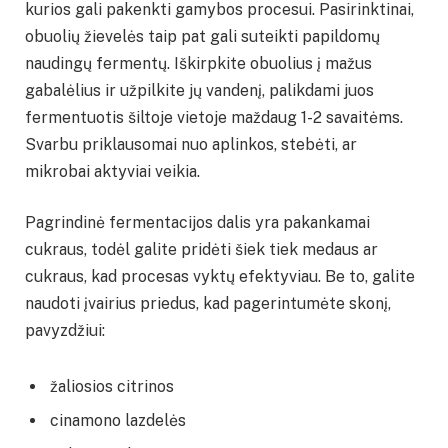
kurios gali pakenkti gamybos procesui. Pasirinktinai,
obuolių žievelės taip pat gali suteikti papildomų
naudingų fermentų. Iškirpkite obuolius į mažus
gabalėlius ir užpilkite jų vandenį, palikdami juos
fermentuotis šiltoje vietoje maždaug 1-2 savaitėms.
Svarbu priklausomai nuo aplinkos, stebėti, ar
mikrobai aktyviai veikia.
Pagrindinė fermentacijos dalis yra pakankamai
cukraus, todėl galite pridėti šiek tiek medaus ar
cukraus, kad procesas vyktų efektyviau. Be to, galite
naudoti įvairius priedus, kad pagerintumėte skonį,
pavyzdžiui:
žaliosios citrinos
cinamono lazdelės