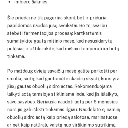
imbiero šaknies
Šie priedai ne tik pagerina skonį, bet ir priduria
papildomos naudos jūsų sveikatai. Be to, svarbu
stebėti fermentacijos procesą: kartkartėmis
sumaišykite gautą mišinio masę, kad nesusidarytų
pelėsiai, ir užtikrinkite, kad mišinio temperatūra būtų
tinkama.
Po maždaug dviejų savaičių masę galite perkošti per
smulkų sietą, kad gautumėte skaidrų skystį, kuris yra
jūsų gautas obuolių sidro actas. Rekomenduojama
laikyti actą tamsioje stikliniame inde, kad jis išlaikytų
savo savybes. Geriausia naudoti actą per 6 mėnesius,
nors jis gali išlikti tinkamas ilgiau. Naudokite šį naminį
obuolių sidro actą kaip priedą salotose, marinatuose
ar net kaip natūralų vaistą nuo virškinimo sutrikimų.