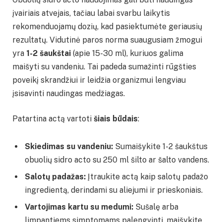
įvairiais atvejais, tačiau labai svarbu laikytis
rekomenduojamų dozių, kad pasiektumėte geriausių
rezultatų. Vidutinė paros norma suaugusiam žmogui
yra
1-2 šaukštai
(apie 15-30 ml), kuriuos galima
maišyti su vandeniu. Tai padeda sumažinti rūgšties
poveikį skrandžiui ir leidžia organizmui lengviau
įsisavinti naudingas medžiagas.
Patartina actą vartoti
šiais būdais
:
Skiedimas su vandeniu:
Sumaišykite 1-2 šaukštus
obuolių sidro acto su 250 ml šilto ar šalto vandens.
Salotų padažas:
Įtraukite actą kaip salotų padažo
ingredientą, derindami su aliejumi ir prieskoniais.
Vartojimas kartu su medumi:
Sušalę arba
limpantiems simptomams palengvinti, maišykite