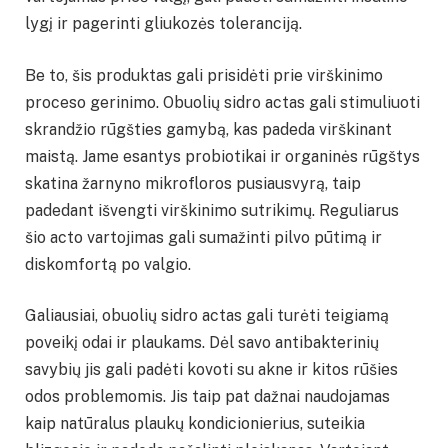
lygį ir pagerinti gliukozės toleranciją.
Be to, šis produktas gali prisidėti prie virškinimo
proceso gerinimo. Obuolių sidro actas gali stimuliuoti
skrandžio rūgšties gamybą, kas padeda virškinant
maistą. Jame esantys probiotikai ir organinės rūgštys
skatina žarnyno mikrofloros pusiausvyrą, taip
padedant išvengti virškinimo sutrikimų. Reguliarus
šio acto vartojimas gali sumažinti pilvo pūtimą ir
diskomfortą po valgio.
Galiausiai, obuolių sidro actas gali turėti teigiamą
poveikį odai ir plaukams. Dėl savo antibakterinių
savybių jis gali padėti kovoti su akne ir kitos rūšies
odos problemomis. Jis taip pat dažnai naudojamas
kaip natūralus plaukų kondicionierius, suteikia