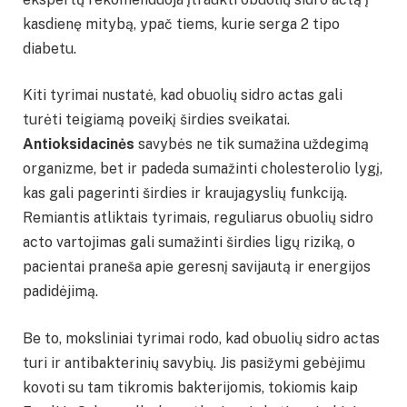
kasdienę mitybą, ypač tiems, kurie serga 2 tipo
diabetu.
Kiti tyrimai nustatė, kad obuolių sidro actas gali
turėti teigiamą poveikį širdies sveikatai.
Antioksidacinės
savybės ne tik sumažina uždegimą
organizme, bet ir padeda sumažinti cholesterolio lygį,
kas gali pagerinti širdies ir kraujagyslių funkciją.
Remiantis atliktais tyrimais, reguliarus obuolių sidro
acto vartojimas gali sumažinti širdies ligų riziką, o
pacientai praneša apie geresnį savijautą ir energijos
padidėjimą.
Be to, moksliniai tyrimai rodo, kad obuolių sidro actas
turi ir antibakterinių savybių. Jis pasižymi gebėjimu
kovoti su tam tikromis bakterijomis, tokiomis kaip