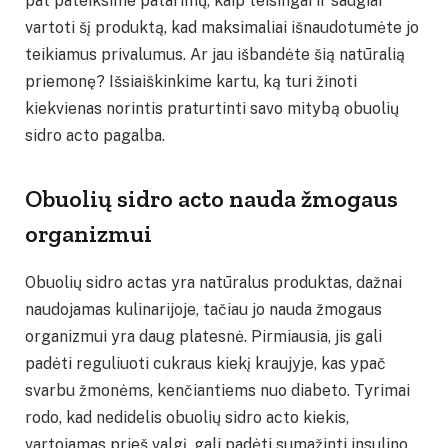
pat pateiksime patarimų, kaip teisingai ir saugiai
vartoti šį produktą, kad maksimaliai išnaudotumėte jo
teikiamus privalumus. Ar jau išbandėte šią natūralią
priemonę? Išsiaiškinkime kartu, ką turi žinoti
kiekvienas norintis praturtinti savo mitybą obuolių
sidro acto pagalba.
Obuolių sidro acto nauda žmogaus
organizmui
Obuolių sidro actas yra natūralus produktas, dažnai
naudojamas kulinarijoje, tačiau jo nauda žmogaus
organizmui yra daug platesnė. Pirmiausia, jis gali
padėti reguliuoti cukraus kiekį kraujyje, kas ypač
svarbu žmonėms, kenčiantiems nuo diabeto. Tyrimai
rodo, kad nedidelis obuolių sidro acto kiekis,
vartojamas prieš valgį, gali padėti sumažinti insulino