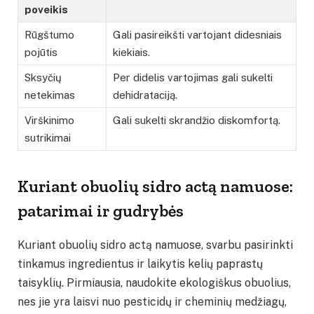
poveikis
Rūgštumo
Gali pasireikšti vartojant didesniais
pojūtis
kiekiais.
Sksyčių
Per didelis vartojimas gali sukelti
netekimas
dehidrataciją.
Virškinimo
Gali sukelti skrandžio diskomfortą.
sutrikimai
Kuriant obuolių sidro actą namuose:
patarimai ir gudrybės
Kuriant obuolių sidro actą namuose, svarbu pasirinkti
tinkamus ingredientus ir laikytis kelių paprastų
taisyklių. Pirmiausia, naudokite ekologiškus obuolius,
nes jie yra laisvi nuo pesticidų ir cheminių medžiagų,