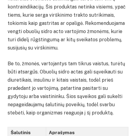
kontraindikacijų. Šis produktas netinka visiems, ypač
tiems, kurie serga virškinimo trakto sutrikimais,
tokiomis kaip gastritas ar opaligė. Rekomenduojama
vengti obuolių sidro acto vartojimo žmonėms, kurie
turi didelį rūgštingumą ar kitų sveikatos problemų,
susijusių su virškinimu.
Be to, žmonės, vartojantys tam tikrus vaistus, turėtų
būti atsargūs. Obuolių sidro actas gali sąveikauti su
diuretikais, insulinu ir kitais vaistais, todėl prieš
pradedant jo vartojimą, patartina pasitarti su
gydytoju arba vaistininku. Šios sąveikos gali sukelti
nepageidaujamų šalutinių poveikių, todėl svarbu
stebėti, kaip organizmas reaguoja į šį produktą.
Šalutinis
Aprašymas