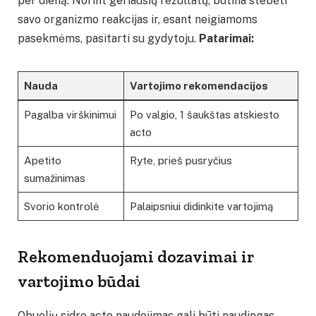
per dieną. Norint geriausių rezultatų, būtina stebėti
savo organizmo reakcijas ir, esant neigiamoms
pasekmėms, pasitarti su gydytoju.
Patarimai:
Nauda
Vartojimo rekomendacijos
Pagalba virškinimui
Po valgio, 1 šaukštas atskiesto
acto
Apetito
Ryte, prieš pusryčius
sumažinimas
Svorio kontrolė
Palaipsniui didinkite vartojimą
Rekomenduojami dozavimai ir
vartojimo būdai
Obuolių sidro acto naudojimas gali būti naudingas