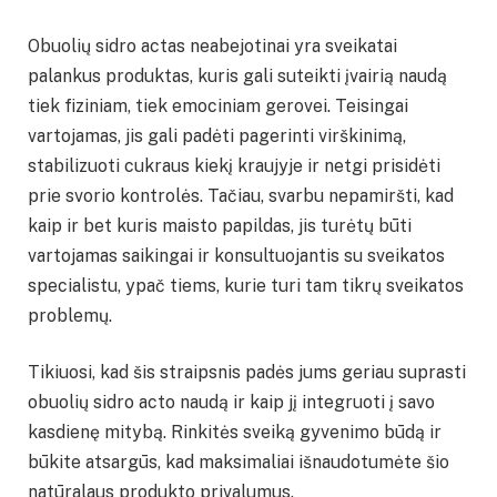
Obuolių sidro actas neabejotinai yra sveikatai
palankus produktas, kuris gali suteikti įvairią naudą
tiek fiziniam, tiek emociniam gerovei. Teisingai
vartojamas, jis gali padėti pagerinti virškinimą,
stabilizuoti cukraus kiekį kraujyje ir netgi prisidėti
prie svorio kontrolės. Tačiau, svarbu nepamiršti, kad
kaip ir bet kuris maisto papildas, jis turėtų būti
vartojamas saikingai ir konsultuojantis su sveikatos
specialistu, ypač tiems, kurie turi tam tikrų sveikatos
problemų.
Tikiuosi, kad šis straipsnis padės jums geriau suprasti
obuolių sidro acto naudą ir kaip jį integruoti į savo
kasdienę mitybą. Rinkitės sveiką gyvenimo būdą ir
būkite atsargūs, kad maksimaliai išnaudotumėte šio
natūralaus produkto privalumus.