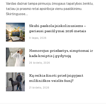
Vardas dažnai tampa pirmuoju žmogaus tapatybės ženklu,
tačiau jo prasmė retai apsiriboja vienu paaiškinimu.
Skirtinguose…
Skubi paskola įsiskolinusiems –
geriausi pasiūlymai 2026 metais
9 liepos, 2026
Hemorojus: priežastys, simptomai ir
kada kreiptis į gydytoją
26 birželio, 2026
Ką reikia žinoti prieš įsigyjant
milžiniškos veislės šunį?
21 birželio, 2026