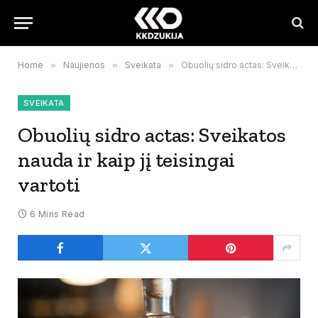
Home
»
Naujienos
»
Sveikata
»
Obuolių sidro actas: Sveikatos nauda ir kaip jį teisingai vartoti
SVEIKATA
Obuolių sidro actas: Sveikatos
nauda ir kaip jį teisingai
vartoti
6 Mins Read