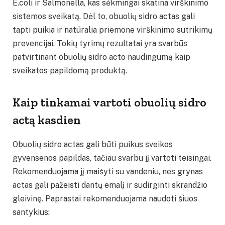
E.coli ir Salmonella, kas sėkmingai skatina virškinimo
sistemos sveikatą. Dėl to, obuolių sidro actas gali
tapti puikia ir natūralia priemone virškinimo sutrikimų
prevencijai. Tokių tyrimų rezultatai yra svarbūs
patvirtinant obuolių sidro acto naudingumą kaip
sveikatos papildomą produktą.
Kaip tinkamai vartoti obuolių sidro
actą kasdien
Obuolių sidro actas gali būti puikus sveikos
gyvensenos papildas, tačiau svarbu jį vartoti teisingai.
Rekomenduojama jį maišyti su vandeniu, nes grynas
actas gali pažeisti dantų emalį ir sudirginti skrandžio
gleivinę. Paprastai rekomenduojama naudoti šiuos
santykius: