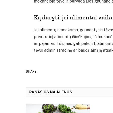
mokančiojo tėvo ir perveda juos gaunančia
Ką daryti, jei alimentai vai
Jei alimentų nemokama, gaunantysis tėvas g
priverstinį alimentų išieškojimą iš mokančio
ar pajamas. Teismas gali pakeisti alimentų
tėvui administracinę ar baudžiamąją ats
SHARE.
PANAŠIOS NAUJIENOS