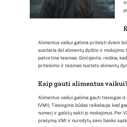
t
p
K
Alimentus vaikui galima priteisti dviem būda
susitaria dėl alimentų dydžio ir mokėjimo t
patvirtina teismas. Ginčijantis, reiškia, ka
priteisimo ir teismas nustato alimentų dy
Kaip gauti alimentus vaikui
Alimentus vaikui galima gauti tiesiogiai 
(VMI). Tiesioginis būdas reikalauja, kad 
numerį ir galėtų sekti jo mokėjimus. Per 
prašymą VMI ir nurodytų savo banko sąska