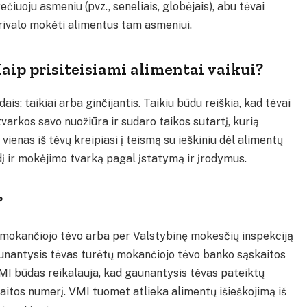
rečiuoju asmeniu (pvz., seneliais, globėjais), abu tėvai
rivalo mokėti alimentus tam asmeniui.
aip prisiteisiami alimentai vaikui?
is: taikiai arba ginčijantis. Taikiu būdu reiškia, kad tėvai
varkos savo nuožiūra ir sudaro taikos sutartį, kurią
d vienas iš tėvų kreipiasi į teismą su ieškiniu dėl alimentų
dį ir mokėjimo tvarką pagal įstatymą ir įrodymus.
?
iš mokančiojo tėvo arba per Valstybinę mokesčių inspekciją
gaunantysis tėvas turėtų mokančiojo tėvo banko sąskaitos
VMI būdas reikalauja, kad gaunantysis tėvas pateiktų
itos numerį. VMI tuomet atlieka alimentų išieškojimą iš