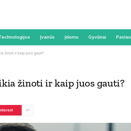
Technologijos
Įvairūs
Įdomu
Gyvūnai
Pasla
ia žinoti ir kaip juos gauti?
kia žinoti ir kaip juos gauti?
interest