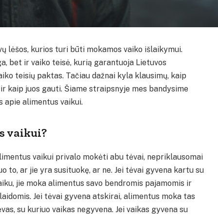
vų lėšos, kurios turi būti mokamos vaiko išlaikymui.
, bet ir vaiko teisė, kurią garantuoja Lietuvos
aiko teisių paktas. Tačiau dažnai kyla klausimų, kaip
ti ir kaip juos gauti. Šiame straipsnyje mes bandysime
s apie alimentus vaikui.
s vaikui?
limentus vaikui privalo mokėti abu tėvai, nepriklausomai
uo to, ar jie yra susituokę, ar ne. Jei tėvai gyvena kartu su
aiku, jie moka alimentus savo bendromis pajamomis ir
šlaidomis. Jei tėvai gyvena atskirai, alimentus moka tas
ėvas, su kuriuo vaikas negyvena. Jei vaikas gyvena su