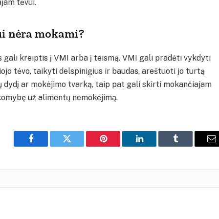
jam tėvui.
kui nėra mokami?
ali kreiptis į VMI arba į teismą. VMI gali pradėti vykdyti
jo tėvo, taikyti delspinigius ir baudas, areštuoti jo turtą
 dydį ar mokėjimo tvarką, taip pat gali skirti mokančiajam
akomybę už alimentų nemokėjimą.
Facebook
Twitter
Pinterest
LinkedIn
Tumblr
E