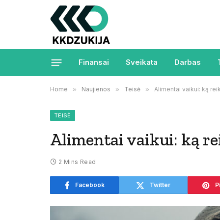
Finansai
Sveikata
Darbas
Home
»
Naujienos
»
Teisė
»
Alimentai vaikui: ką reik
TEISĖ
Alimentai vaikui: ką rei
2 Mins Read
Facebook
Twitter
P