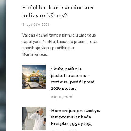
Kodėl kai kurie vardai turi
kelias reikšmes?
6 rugpjūčio, 2026
Vardas dažnai tampa pirmuoju žmogaus
tapatybės ženklu, tačiau jo prasmė retai
apsiriboja vienu paaiškinimu.
Skirtinguose…
Skubi paskola
įsiskolinusiems –
geriausi pasiūlymai
2026 metais
9 liepos, 2026
Hemorojus: priežastys,
simptomai ir kada
kreiptis į gydytoją