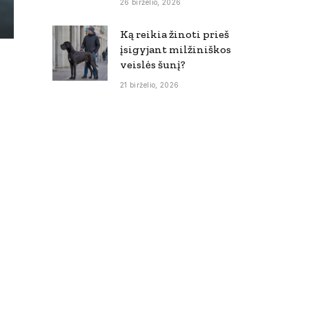
26 birželio, 2026
Ką reikia žinoti prieš
įsigyjant milžiniškos
veislės šunį?
21 birželio, 2026