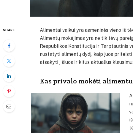
Alimentai vaikui yra asmeninės vieno iš tė
SHARE
Alimentų mokėjimas yra ne tik tėvų pareiga
Respublikos Konstitucija ir Tarptautinis v
nustatyti alimentų dydį, kaip juos priteis
atsakyti į šiuos ir kitus aktualius klausimu
Kas privalo mokėti alimentu
A
n
v
i
t