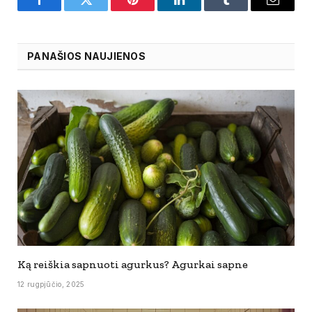
Facebook
Twitter
Pinterest
LinkedIn
Tumblr
Email
PANAŠIOS NAUJIENOS
Ką reiškia sapnuoti agurkus? Agurkai sapne
12 rugpjūčio, 2025