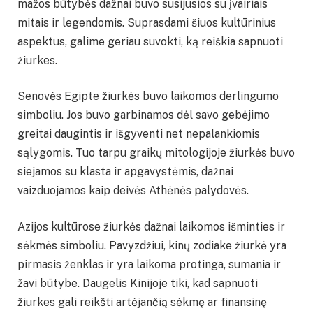
mažos būtybės dažnai buvo susijusios su įvairiais
mitais ir legendomis. Suprasdami šiuos kultūrinius
aspektus, galime geriau suvokti, ką reiškia sapnuoti
žiurkes.
Senovės Egipte žiurkės buvo laikomos derlingumo
simboliu. Jos buvo garbinamos dėl savo gebėjimo
greitai daugintis ir išgyventi net nepalankiomis
sąlygomis. Tuo tarpu graikų mitologijoje žiurkės buvo
siejamos su klasta ir apgavystėmis, dažnai
vaizduojamos kaip deivės Athėnės palydovės.
Azijos kultūrose žiurkės dažnai laikomos išminties ir
sėkmės simboliu. Pavyzdžiui, kinų zodiake žiurkė yra
pirmasis ženklas ir yra laikoma protinga, sumania ir
žavi būtybe. Daugelis Kinijoje tiki, kad sapnuoti
žiurkes gali reikšti artėjančią sėkmę ar finansinę