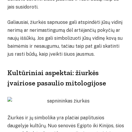
jais susidoroti.
Galiausiai, žiurkės sapnuose gali atspindėti jūsų vidinį
nerimą ar nerimastingumą dėl artėjančių pokyčių ar
naujų iššūkių. Jos gali simbolizuoti jūsų vidinę kovą su
baimėmis ir nesaugumu, tačiau taip pat gali skatinti
jus rasti būdų, kaip įveikti šiuos jausmus.
Kultūriniai aspektai: žiurkės
įvairiose pasaulio mitologijose
Žiurkės ir jų simbolika yra plačiai paplitusios
daugelyje kultūrų. Nuo senovės Egipto iki Kinijos, šios