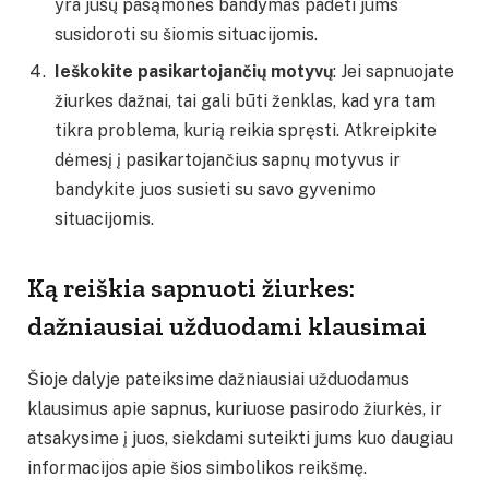
yra jūsų pasąmonės bandymas padėti jums
susidoroti su šiomis situacijomis.
Ieškokite pasikartojančių motyvų
: Jei sapnuojate
žiurkes dažnai, tai gali būti ženklas, kad yra tam
tikra problema, kurią reikia spręsti. Atkreipkite
dėmesį į pasikartojančius sapnų motyvus ir
bandykite juos susieti su savo gyvenimo
situacijomis.
Ką reiškia sapnuoti žiurkes:
dažniausiai užduodami klausimai
Šioje dalyje pateiksime dažniausiai užduodamus
klausimus apie sapnus, kuriuose pasirodo žiurkės, ir
atsakysime į juos, siekdami suteikti jums kuo daugiau
informacijos apie šios simbolikos reikšmę.