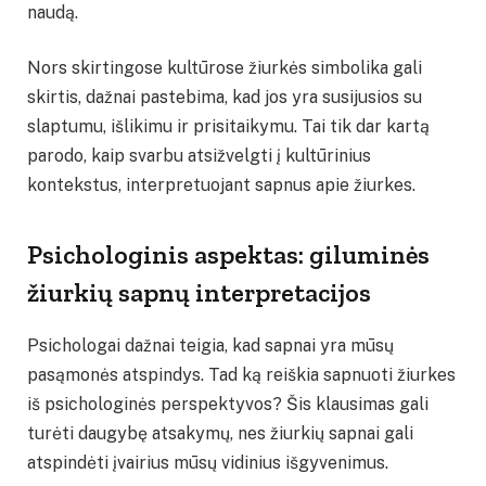
naudą.
Nors skirtingose kultūrose žiurkės simbolika gali
skirtis, dažnai pastebima, kad jos yra susijusios su
slaptumu, išlikimu ir prisitaikymu. Tai tik dar kartą
parodo, kaip svarbu atsižvelgti į kultūrinius
kontekstus, interpretuojant sapnus apie žiurkes.
Psichologinis aspektas: giluminės
žiurkių sapnų interpretacijos
Psichologai dažnai teigia, kad sapnai yra mūsų
pasąmonės atspindys. Tad ką reiškia sapnuoti žiurkes
iš psichologinės perspektyvos? Šis klausimas gali
turėti daugybę atsakymų, nes žiurkių sapnai gali
atspindėti įvairius mūsų vidinius išgyvenimus.