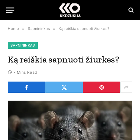
Home
»
Sapnininkas
»
Ką reiškia sapnuoti žiurkes?
SAPNININKAS
Ką reiškia sapnuoti žiurkes?
7 Mins Read