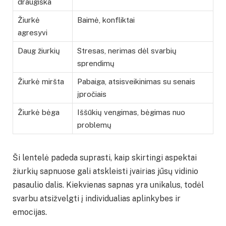
draugiška
Žiurkė
Baimė, konfliktai
agresyvi
Daug žiurkių
Stresas, nerimas dėl svarbių
sprendimų
Žiurkė miršta
Pabaiga, atsisveikinimas su senais
įpročiais
Žiurkė bėga
Iššūkių vengimas, bėgimas nuo
problemų
Ši lentelė padeda suprasti, kaip skirtingi aspektai
žiurkių sapnuose gali atskleisti įvairias jūsų vidinio
pasaulio dalis. Kiekvienas sapnas yra unikalus, todėl
svarbu atsižvelgti į individualias aplinkybes ir
emocijas.