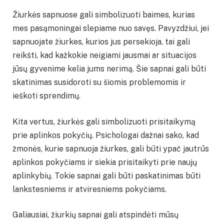
Žiurkės sapnuose gali simbolizuoti baimes, kurias
mes pasąmoningai slepiame nuo savęs. Pavyzdžiui, jei
sapnuojate žiurkes, kurios jus persekioja, tai gali
reikšti, kad kažkokie neigiami jausmai ar situacijos
jūsų gyvenime kelia jums nerimą. Šie sapnai gali būti
skatinimas susidoroti su šiomis problemomis ir
ieškoti sprendimų.
Kita vertus, žiurkės gali simbolizuoti prisitaikymą
prie aplinkos pokyčių. Psichologai dažnai sako, kad
žmonės, kurie sapnuoja žiurkes, gali būti ypač jautrūs
aplinkos pokyčiams ir siekia prisitaikyti prie naujų
aplinkybių. Tokie sapnai gali būti paskatinimas būti
lankstesniems ir atviresniems pokyčiams.
Galiausiai, žiurkių sapnai gali atspindėti mūsų