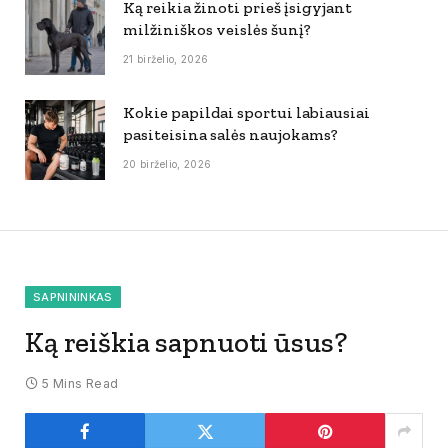
Ką reikia žinoti prieš įsigyjant
milžiniškos veislės šunį?
21 birželio, 2026
Kokie papildai sportui labiausiai
pasiteisina salės naujokams?
20 birželio, 2026
SAPNININKAS
Ką reiškia sapnuoti ūsus?
5 Mins Read