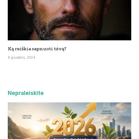
Ką reiškia sapnuoti tėvą?
9 gruodžio, 2024
Nepraleiskite