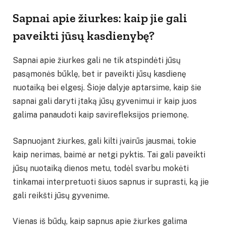
Sapnai apie žiurkes: kaip jie gali
paveikti jūsų kasdienybę?
Sapnai apie žiurkes gali ne tik atspindėti jūsų
pasąmonės būklę, bet ir paveikti jūsų kasdienę
nuotaiką bei elgesį. Šioje dalyje aptarsime, kaip šie
sapnai gali daryti įtaką jūsų gyvenimui ir kaip juos
galima panaudoti kaip savirefleksijos priemonę.
Sapnuojant žiurkes, gali kilti įvairūs jausmai, tokie
kaip nerimas, baimė ar netgi pyktis. Tai gali paveikti
jūsų nuotaiką dienos metu, todėl svarbu mokėti
tinkamai interpretuoti šiuos sapnus ir suprasti, ką jie
gali reikšti jūsų gyvenime.
Vienas iš būdų, kaip sapnus apie žiurkes galima