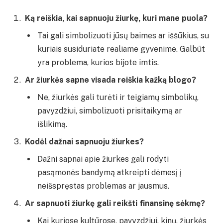
Ką reiškia, kai sapnuoju žiurkę, kuri mane puola?
Tai gali simbolizuoti jūsų baimes ar iššūkius, su
kuriais susiduriate realiame gyvenime. Galbūt
yra problema, kurios bijote imtis.
Ar žiurkės sapne visada reiškia kažką blogo?
Ne, žiurkės gali turėti ir teigiamų simbolikų,
pavyzdžiui, simbolizuoti prisitaikymą ar
išlikimą.
Kodėl dažnai sapnuoju žiurkes?
Dažni sapnai apie žiurkes gali rodyti
pasąmonės bandymą atkreipti dėmesį į
neišspręstas problemas ar jausmus.
Ar sapnuoti žiurkę gali reikšti finansinę sėkmę?
Kai kuriose kultūrose, pavyzdžiui, kinų, žiurkės