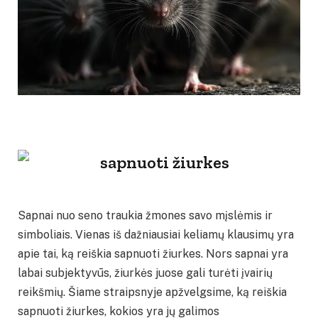
Sapnai nuo seno traukia žmones savo mįslėmis ir
simboliais. Vienas iš dažniausiai keliamų klausimų yra
apie tai, ką reiškia sapnuoti žiurkes. Nors sapnai yra
labai subjektyvūs, žiurkės juose gali turėti įvairių
reikšmių. Šiame straipsnyje apžvelgsime, ką reiškia
sapnuoti žiurkes, kokios yra jų galimos