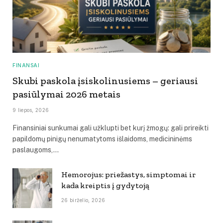
FINANSAI
Skubi paskola įsiskolinusiems – geriausi
pasiūlymai 2026 metais
9 liepos, 2026
Finansiniai sunkumai gali užklupti bet kurį žmogų: gali prireikti
papildomų pinigų nenumatytoms išlaidoms, medicininėms
paslaugoms,…
Hemorojus: priežastys, simptomai ir
kada kreiptis į gydytoją
26 birželio, 2026