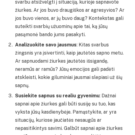
svarbu atsižvelgti į situaciją, kurioje sapnavote
žiurkes. Ar jos buvo draugiškos ar agresyvios? Ar
jos buvo vienos, ar jų buvo daug? Kontekstas gali
suteikti svarbių užuominų apie tai, ką jūsų
pasąmonė bando jums pasakyti.
Analizuokite savo jausmus
: Kitas svarbus
žingsnis yra įsivertinti, kaip jautėtės sapno metu.
Ar sapnuodami žiurkes jautėtės išsigandę,
neramūs ar ramūs? Jūsų emocijos gali padėti
atskleisti, kokie giluminiai jausmai slepiasi už šių
sapnų.
Susiekite sapnus su realiu gyvenimu
: Dažnai
sapnai apie žiurkes gali būti susiję su tuo, kas
vyksta jūsų kasdienybėje. Pamąstykite, ar yra
situacijų, kuriose jaučiatės nesaugūs ar
nepasitikintys savimi. Galbūt sapnai apie žiurkes