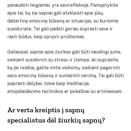
panaudoti teigiamai, yra savirefleksija. Pamąstykite
apie tai, ką šie sapnai gali atskleisti apie jūsų
dabartinę emocinę būseną ar situacijas, su kuriomis
susiduriate. Tai gali padėti geriau suprasti save ir
rasti būdus, kaip spręsti problemas.
Galiausiai, sapnai apie žiurkes gali būti naudingi jums,
siekiant susidoroti su stresu ir įtampa. Jei suprasite,
ką jie reiškia, galite imtis veiksmų, siekiant pagerinti
savo emocinę būseną ir sumažinti nerimą. Tai gali būti
paprasti dalykai, tokie kaip meditacija,
atsipalaidavimo technikos ar pokalbiai su artimaisiais.
Ar verta kreiptis į sapnų
specialistus dėl žiurkių sapnų?