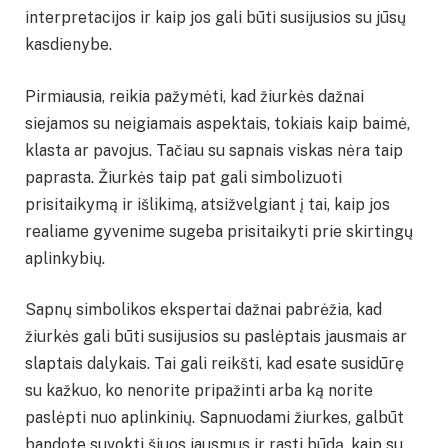
interpretacijos ir kaip jos gali būti susijusios su jūsų
kasdienybe.
Pirmiausia, reikia pažymėti, kad žiurkės dažnai
siejamos su neigiamais aspektais, tokiais kaip baimė,
klasta ar pavojus. Tačiau su sapnais viskas nėra taip
paprasta. Žiurkės taip pat gali simbolizuoti
prisitaikymą ir išlikimą, atsižvelgiant į tai, kaip jos
realiame gyvenime sugeba prisitaikyti prie skirtingų
aplinkybių.
Sapnų simbolikos ekspertai dažnai pabrėžia, kad
žiurkės gali būti susijusios su paslėptais jausmais ar
slaptais dalykais. Tai gali reikšti, kad esate susidūrę
su kažkuo, ko nenorite pripažinti arba ką norite
paslėpti nuo aplinkinių. Sapnuodami žiurkes, galbūt
bandote suvokti šiuos jausmus ir rasti būdą, kaip su