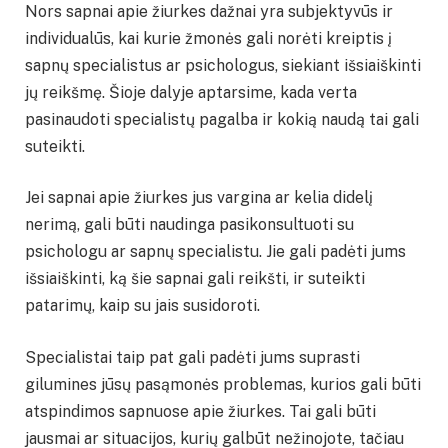
Nors sapnai apie žiurkes dažnai yra subjektyvūs ir
individualūs, kai kurie žmonės gali norėti kreiptis į
sapnų specialistus ar psichologus, siekiant išsiaiškinti
jų reikšmę. Šioje dalyje aptarsime, kada verta
pasinaudoti specialistų pagalba ir kokią naudą tai gali
suteikti.
Jei sapnai apie žiurkes jus vargina ar kelia didelį
nerimą, gali būti naudinga pasikonsultuoti su
psichologu ar sapnų specialistu. Jie gali padėti jums
išsiaiškinti, ką šie sapnai gali reikšti, ir suteikti
patarimų, kaip su jais susidoroti.
Specialistai taip pat gali padėti jums suprasti
gilumines jūsų pasąmonės problemas, kurios gali būti
atspindimos sapnuose apie žiurkes. Tai gali būti
jausmai ar situacijos, kurių galbūt nežinojote, tačiau